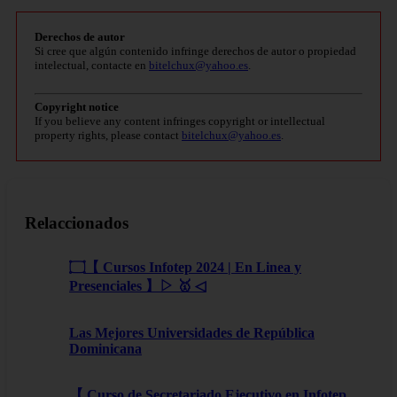
Derechos de autor
Si cree que algún contenido infringe derechos de autor o propiedad
intelectual, contacte en
bitelchux@yahoo.es
.
Copyright notice
If you believe any content infringes copyright or intellectual
property rights, please contact
bitelchux@yahoo.es
.
Relaccionados
۝【 Cursos Infotep 2024 | En Linea y
Presenciales 】▷ 🥇 ◁
Las Mejores Universidades de República
Dominicana
【 Curso de Secretariado Ejecutivo en Infotep