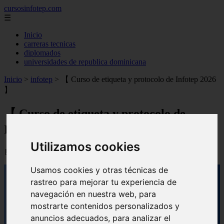
cursosinfotep.com
☰
Inicio
carreras tecnicas
diplomados
universidades de republica dominicana
Inicio
>
infotep
>
【 Curso de etiqueta y protocolo de Infotep 2026
】
【 Curso de etiqueta y protocolo de
Infotep 2026 】
Utilizamos cookies
📅 10/09/2025
Usamos cookies y otras técnicas de
rastreo para mejorar tu experiencia de
navegación en nuestra web, para
mostrarte contenidos personalizados y
anuncios adecuados, para analizar el