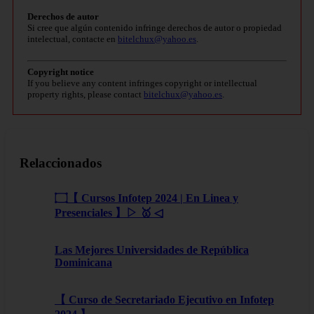
Derechos de autor
Si cree que algún contenido infringe derechos de autor o propiedad
intelectual, contacte en
bitelchux@yahoo.es
.
Copyright notice
If you believe any content infringes copyright or intellectual
property rights, please contact
bitelchux@yahoo.es
.
Relaccionados
۝【 Cursos Infotep 2024 | En Linea y
Presenciales 】▷ 🥇 ◁
Las Mejores Universidades de República
Dominicana
【 Curso de Secretariado Ejecutivo en Infotep