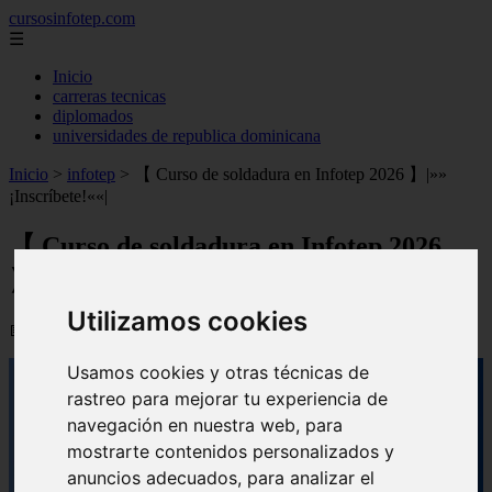
cursosinfotep.com
☰
Inicio
carreras tecnicas
diplomados
universidades de republica dominicana
Inicio
>
infotep
>
【 Curso de soldadura en Infotep 2026 】|»»
¡Inscríbete!««|
【 Curso de soldadura en Infotep 2026
】|»» ¡Inscríbete!««|
Utilizamos cookies
📅 09/09/2025
Usamos cookies y otras técnicas de
rastreo para mejorar tu experiencia de
navegación en nuestra web, para
mostrarte contenidos personalizados y
anuncios adecuados, para analizar el