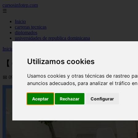
cursosinfotep.com
☰
Inicio
carreras tecnicas
diplomados
universidades de republica dominicana
Inicio
>
infotep
>
【 Curso de Ventas Infotep 2026 】|»» ¡Inscríbete 
Utilizamos cookies
【 Curso de Ventas Infotep 2026 】|»» ¡Ins
Usamos cookies y otras técnicas de rastreo pa
📅 09/09/2025
anuncios adecuados, para analizar el tráfico e
Aceptar
Rechazar
Configurar