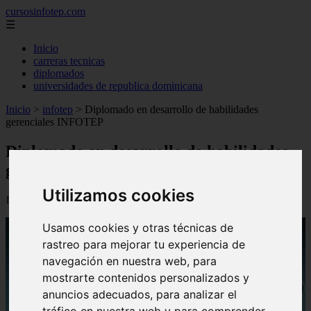
cursosinfotep.com
☰
Inicio
carreras tecnicas
diplomados
universidades de republica dominicana
Inicio
>
infotep
>
Diplomado en desarrollo de habilidades
gerenciales INFOTEP
Diplomado en desarrollo de habilidades
gerenciales INFOTEP
Utilizamos cookies
📅 08/09/2025
Usamos cookies y otras técnicas de
rastreo para mejorar tu experiencia de
navegación en nuestra web, para
mostrarte contenidos personalizados y
anuncios adecuados, para analizar el
tráfico en nuestra web y para comprender