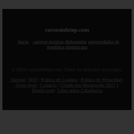
cursosinfotep.com
Inicio
carreras tecnicas
diplomados
universidades de
republica dominicana
© 2026 cursosinfotep.com. Todos los derechos reservados.
Sitemap
|
RSS
|
Política de Cookies
|
Política de Privacidad
|
Aviso legal
|
Contacto
|
Creado por 0lemiswebs SEO y
Diseño web
|
Libro sobre Cabañuelas