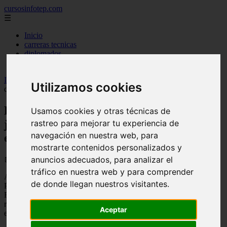
cursosinfotep.com
☰
Inicio
carreras tecnicas
diplomados
universidades de republica dominicana
Inicio
>
infotep
>
Entre motores, prejuicios y maternidad: joven
Utilizamos cookies
desafió los límites para convertirse en mecánica
Entre motores, prejuicios y maternidad:
Usamos cookies y otras técnicas de
joven desafió los límites para convertirse
rastreo para mejorar tu experiencia de
navegación en nuestra web, para
en mecánica
mostrarte contenidos personalizados y
anuncios adecuados, para analizar el
📅 29/05/2026
tráfico en nuestra web y para comprender
A los 18 años, mientras cursaba Mecánica Automotriz, a través del
de donde llegan nuestros visitantes.
Programa de Formación Dual (Produal) del Instituto Nacional de
Formación Técnico Profesional, Infotep, Janneyri Nicol González
recibió una noticia que sacudió por completo su vida: estaba
Aceptar
embarazada.