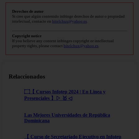
Derechos de autor
Si cree que algún contenido infringe derechos de autor o propiedad
intelectual, contacte en
bitelchux@yahoo.es
.
Copyright notice
If you believe any content infringes copyright or intellectual
property rights, please contact
bitelchux@yahoo.es
.
Relaccionados
۝【 Cursos Infotep 2024 | En Linea y
Presenciales 】▷ 🥇 ◁
Las Mejores Universidades de República
Dominicana
【 Curso de Secretariado Ejecutivo en Infotep