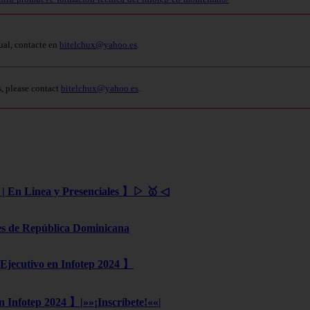
ual, contacte en
bitelchux@yahoo.es
.
s, please contact
bitelchux@yahoo.es
.
 | En Linea y Presenciales 】▷ 🥇 ◁
es de República Dominicana
Ejecutivo en Infotep 2024 】
n Infotep 2024 】|»»¡Inscríbete!««|