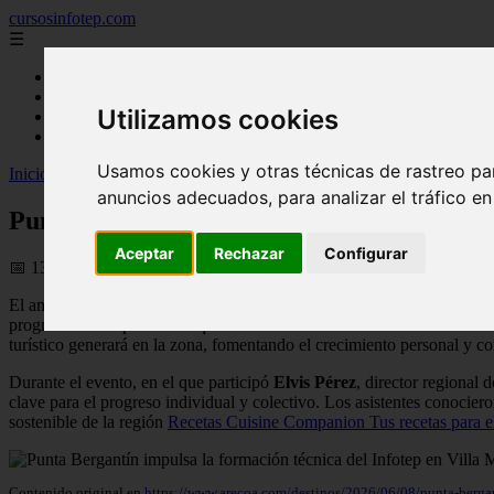
cursosinfotep.com
☰
Inicio
carreras tecnicas
Utilizamos cookies
diplomados
universidades de republica dominicana
Usamos cookies y otras técnicas de rastreo pa
Inicio
>
infotep
>
Punta Bergantín impulsa la formación técnica del In
anuncios adecuados, para analizar el tráfico e
Punta Bergantín impulsa la formación técn
Aceptar
Rechazar
Configurar
📅 13/06/2026
El ambicioso proyecto turístico
Punta Bergantín
ha puesto en marcha
programas de capacitación que ofrece el
Instituto Nacional de Form
turístico generará en la zona, fomentando el crecimiento personal y co
Durante el evento, en el que participó
Elvis Pérez
, director regional 
clave para el progreso individual y colectivo. Los asistentes conocier
sostenible de la región
Recetas Cuisine Companion Tus recetas para 
Contenido original en
https://www.arecoa.com/destinos/2026/06/08/punta-berga