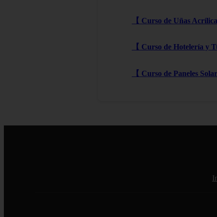
【 Curso de Uñas Acrílica
【 Curso de Hotelería y T
【 Curso de Paneles Solare
I