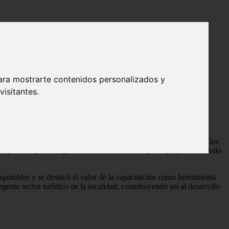
ara mostrarte contenidos personalizados y
isitantes.
ducativos de
Villa Montellano
, con el propósito de dar a conocer los
 los jóvenes para integrarse al mercado laboral que el propio desarrollo
isponibles y se destacó el valor de la capacitación como herramienta
ente sector turístico de la localidad, contribuyendo así al desarrollo