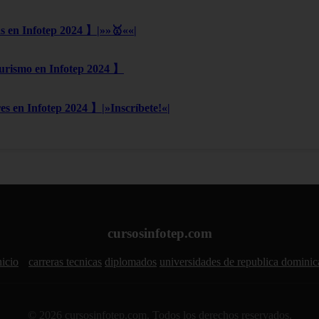
s en Infotep 2024 】|»»🥇««|
urismo en Infotep 2024 】
s en Infotep 2024 】|»Inscríbete!«|
cursosinfotep.com
nicio
carreras tecnicas
diplomados
universidades de republica domini
© 2026 cursosinfotep.com. Todos los derechos reservados.