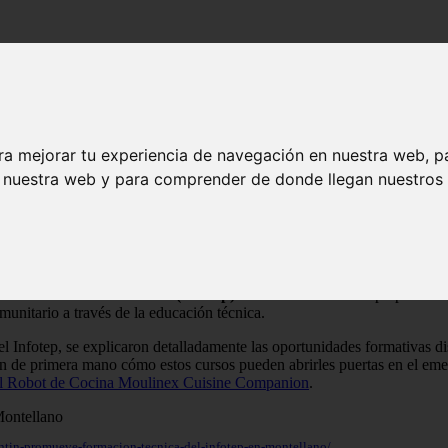
ra mejorar tu experiencia de navegación en nuestra web, p
fotep en Villa Montellano
n nuestra web y para comprender de donde llegan nuestros v
ica del Infotep en Villa Montellano
 una campaña de motivación dirigida a estudiantes de varios centros e
ación Técnico Profesional (Infotep)
. Esta iniciativa busca preparar a
munitario a través de la educación técnica.
del Infotep, se explicaron detalladamente las oportunidades formativas d
on de primera mano cómo estos cursos pueden abrirles puertas en el emerg
el Robot de Cocina Moulinex Cuisine Companion
.
ntin-promueve-formacion-tecnica-del-infotep-en-montellano/