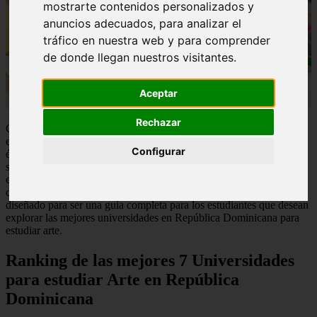
mostrarte contenidos personalizados y
anuncios adecuados, para analizar el
tráfico en nuestra web y para comprender
de donde llegan nuestros visitantes.
Aceptar
Rechazar
Cuando se trata de embarcarse en una carrera en el campo del arte,
elegir la universidad adecuada puede marcar la diferencia entre el
Configurar
éxito y la mediocridad. En la República Dominicana, la educación
superior ofrece una variedad de opciones para aquellos interesados
en estudiar arte, ya sea pintura, escultura, diseño gráfico, música o
cualquier otra forma de expresión creativa. Este artículo está
diseñado para ser una guía completa para los estudiantes que desean
explorar las mejores universidades en República Dominicana para
estudiar arte.
Ranking de las mejores 7 Universidades
para estudiar Arte en República
Dominicana