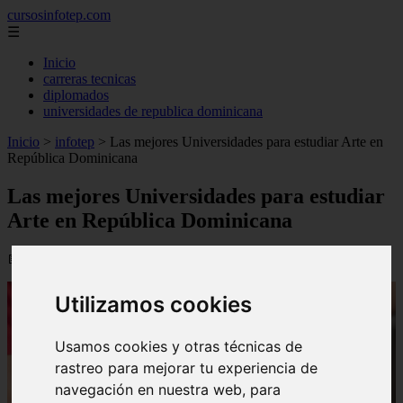
cursosinfotep.com
☰
Inicio
carreras tecnicas
diplomados
universidades de republica dominicana
Inicio
>
infotep
>
Las mejores Universidades para estudiar Arte en
República Dominicana
Las mejores Universidades para estudiar
Arte en República Dominicana
📅 08/09/2025
Utilizamos cookies
Usamos cookies y otras técnicas de
rastreo para mejorar tu experiencia de
navegación en nuestra web, para