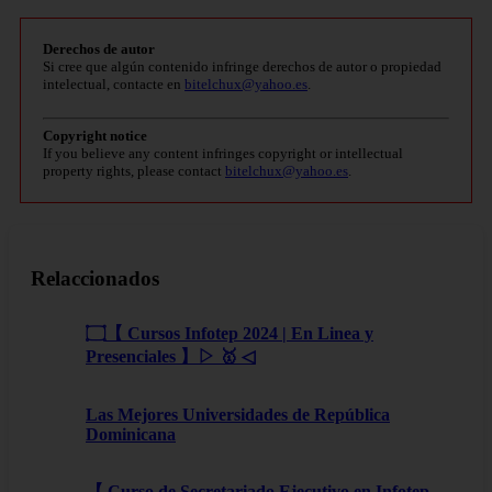
Derechos de autor
Si cree que algún contenido infringe derechos de autor o propiedad
intelectual, contacte en
bitelchux@yahoo.es
.
Copyright notice
If you believe any content infringes copyright or intellectual
property rights, please contact
bitelchux@yahoo.es
.
Relaccionados
۝【 Cursos Infotep 2024 | En Linea y
Presenciales 】▷ 🥇 ◁
Las Mejores Universidades de República
Dominicana
【 Curso de Secretariado Ejecutivo en Infotep