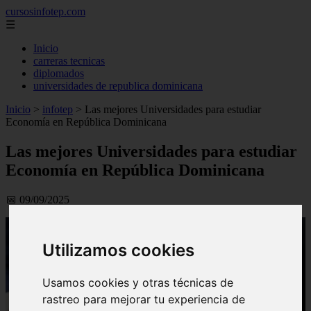
cursosinfotep.com
☰
Inicio
carreras tecnicas
diplomados
universidades de republica dominicana
Inicio
>
infotep
>
Las mejores Universidades para estudiar
Economía en República Dominicana
Las mejores Universidades para estudiar
Economía en República Dominicana
📅 09/09/2025
Utilizamos cookies
Usamos cookies y otras técnicas de
rastreo para mejorar tu experiencia de