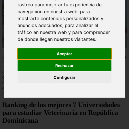
rastreo para mejorar tu experiencia de
navegación en nuestra web, para
mostrarte contenidos personalizados y
anuncios adecuados, para analizar el
tráfico en nuestra web y para comprender
de donde llegan nuestros visitantes.
Aceptar
¿Estás interesado en estudiar Veterinaria en República Dominicana y
buscas las mejores universidades para hacerlo? ¡Has llegado al lugar
Rechazar
indicado! En este artículo, exploraremos las principales opciones
educativas para aquellos que deseen seguir una carrera en el campo
de la veterinaria en República Dominicana. Desde el ranking de las
Configurar
mejores universidades hasta los requisitos de admisión y los costos
asociados, te proporcionaremos toda la información que necesitas
para tomar una decisión informada sobre tu futuro académico.
Ranking de las mejores 7 Universidades
para estudiar Veterinaria en República
Dominicana