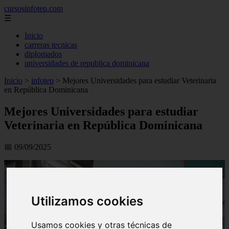
cursosinfotep.com
☰
Inicio
carreras tecnicas
diplomados
universidades de republica dominicana
Inicio
>
infotep
>
Mejores Universidades para estudiar Veterinaria
en República Dominicana
Mejores Universidades para estudiar
Veterinaria en República Dominicana
📅 09/09/2025
Utilizamos cookies
Usamos cookies y otras técnicas de