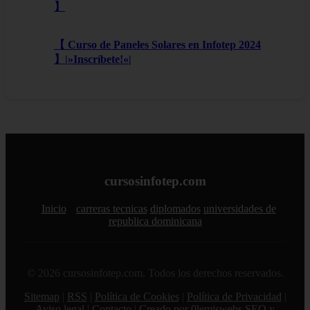
】
【 Curso de Paneles Solares en Infotep 2024
】|»Inscríbete!«|
cursosinfotep.com
Inicio
carreras tecnicas
diplomados
universidades de
republica dominicana
© 2026 cursosinfotep.com. Todos los derechos reservados.
Sitemap
|
RSS
|
Política de Cookies
|
Política de Privacidad
|
Aviso legal
|
Contacto
|
Creado por 0lemiswebs SEO y