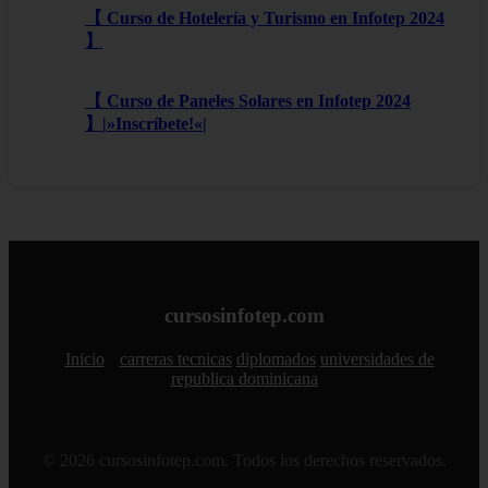
【 Curso de Hotelería y Turismo en Infotep 2024
】
【 Curso de Paneles Solares en Infotep 2024
】|»Inscríbete!«|
cursosinfotep.com
Inicio
carreras tecnicas
diplomados
universidades de
republica dominicana
© 2026 cursosinfotep.com. Todos los derechos reservados.