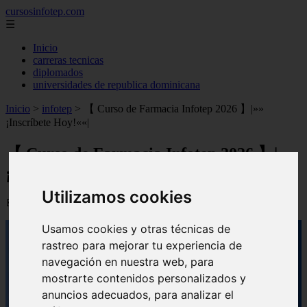
cursosinfotep.com
☰
Inicio
carreras tecnicas
diplomados
universidades de republica dominicana
Inicio
>
infotep
>
【 Curso de Farmacia Infotep 2026 】|»»
¡Inscríbete Hoy!««|
【 Curso de Farmacia Infotep 2026 】|»»
¡Inscríbete Hoy!««|
Utilizamos cookies
📅 10/09/2025
Usamos cookies y otras técnicas de
rastreo para mejorar tu experiencia de
navegación en nuestra web, para
mostrarte contenidos personalizados y
anuncios adecuados, para analizar el