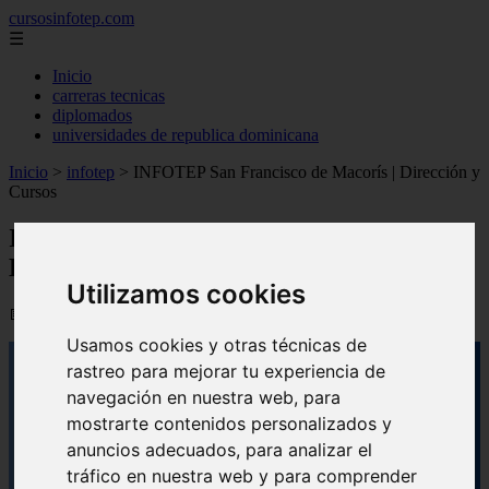
cursosinfotep.com
☰
Inicio
carreras tecnicas
diplomados
universidades de republica dominicana
Inicio
>
infotep
>
INFOTEP San Francisco de Macorís | Dirección y
Cursos
INFOTEP San Francisco de Macorís |
Dirección y Cursos
Utilizamos cookies
📅 08/09/2025
Usamos cookies y otras técnicas de
rastreo para mejorar tu experiencia de
navegación en nuestra web, para
mostrarte contenidos personalizados y
anuncios adecuados, para analizar el
tráfico en nuestra web y para comprender