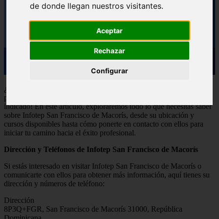
de donde llegan nuestros visitantes.
Aceptar
Rechazar
Configurar
¿Estás buscando oportunidades de formación y desarrollo
profesional en San Francisco de Macorís? ¡Has llegado al lugar
indicado! En este artículo, exploraremos todo lo que necesitas saber
sobre Infotep San Francisco de Macorís, desde su ubicación y
cursos disponibles hasta cómo ponerte en contacto con ellos para
iniciar tu camino hacia el éxito profesional.
Dirección y Teléfonos de Infotep San Francisco de Macorís
Si estás interesado en visitar Infotep San Francisco de Macorís o
comunicarte con ellos para obtener más información, aquí tienes su
dirección y números de teléfono:
Dirección
8P3Q+FGR, San Francisco de Macorís 31000, República
Dominicana