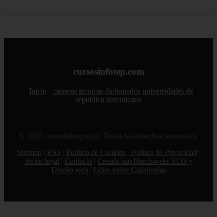
cursosinfotep.com
Inicio
carreras tecnicas
diplomados
universidades de
republica dominicana
© 2026 cursosinfotep.com. Todos los derechos reservados.
Sitemap
|
RSS
|
Política de Cookies
|
Política de Privacidad
|
Aviso legal
|
Contacto
|
Creado por 0lemiswebs SEO y
Diseño web
|
Libro sobre Cabañuelas