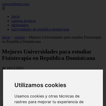
cursosinfotep.com
☰
Inicio
carreras tecnicas
diplomados
universidades de republica dominicana
Inicio
>
infotep
>
Mejores Universidades para estudiar Fisioterapia
en República Dominicana
Mejores Universidades para estudiar
Fisioterapia en República Dominicana
📅 18/11/2025
Utilizamos cookies
Usamos cookies y otras técnicas de
rastreo para mejorar tu experiencia de