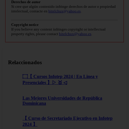
Derechos de autor
Si cree que algún contenido infringe derechos de autor o propiedad
intelectual, contacte en
bitelchux@yahoo.es
.
Copyright notice
If you believe any content infringes copyright or intellectual
property rights, please contact
bitelchux@yahoo.es
.
Relaccionados
۝【 Cursos Infotep 2024 | En Linea y
Presenciales 】▷ 🥇 ◁
Las Mejores Universidades de República
Dominicana
【 Curso de Secretariado Ejecutivo en Infotep
2024 】