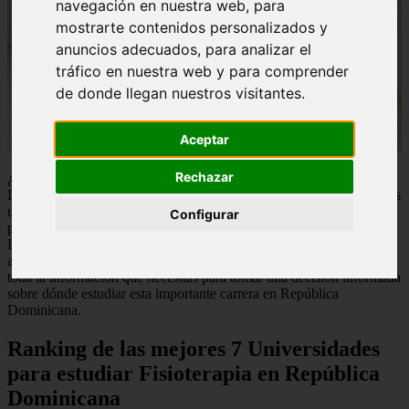
navegación en nuestra web, para
mostrarte contenidos personalizados y
anuncios adecuados, para analizar el
tráfico en nuestra web y para comprender
de donde llegan nuestros visitantes.
Aceptar
Rechazar
¿Estás interesado en seguir una carrera en Fisioterapia en República
Dominicana pero no estás seguro de cuáles son las mejores opciones
universitarias? ¡No te preocupes! En este artículo, exploraremos las
Configurar
principales universidades del país que ofrecen programas de
Fisioterapia de alta calidad. Desde rankings hasta requisitos de
admisión y oportunidades de movilidad estudiantil, aquí encontrarás
toda la información que necesitas para tomar una decisión informada
sobre dónde estudiar esta importante carrera en República
Dominicana.
Ranking de las mejores 7 Universidades
para estudiar Fisioterapia en República
Dominicana