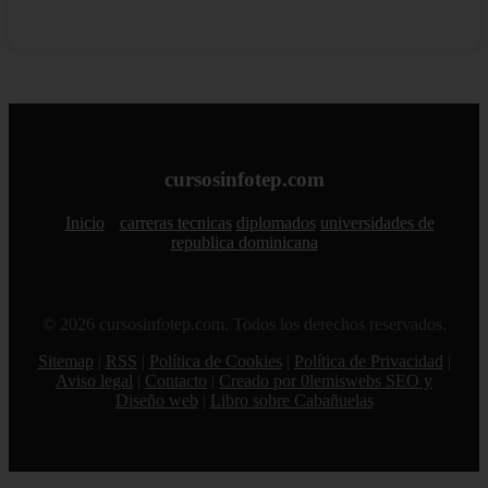
cursosinfotep.com
Inicio
carreras tecnicas
diplomados
universidades de
republica dominicana
© 2026 cursosinfotep.com. Todos los derechos reservados.
Sitemap
|
RSS
|
Política de Cookies
|
Política de Privacidad
|
Aviso legal
|
Contacto
|
Creado por 0lemiswebs SEO y
Diseño web
|
Libro sobre Cabañuelas