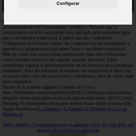
Configurar
Rafael Santos, director general del Infotep, habló sobre la
democratización del conocimiento científico. Destacó que el
conocimiento práctico adquirido fuera del aula debe valorarse igual
que el académico tradicional. Explicó que las Comisiones
Evaluadoras del Infotep validan las competencias de trabajadores y
aprendices, preguntando qué saben hacer y no dónde estudiaron.
Más de cuatro mil novecientos participantes han sido certificados
como maestros técnicos tras superar pruebas prácticas. Estas
comisiones regulan el funcionamiento de los técnicos para garantizar
estándares. Para ser miembro se requiere ser experto en el área, con
al menos cinco años de experiencia y veinticinco años de edad, entre
otros requisitos.
Fuente de la noticia original y creditos de la foto:
https://listindiario.com/la-republica/20250724/infotep-conocimiento-
adquiere-fuera-aula-debe-reconocido-igual-tradicional_867313.html
#infotep: #conocimiento #adquiere #fuera #aula #debe #reconocido
#igual #tradicional
La Medina y la Kasbah de Marrakech Guia de
Marrakech
Video Infotep: Conocimiento que se adquiere fuera del aula debe ser
reconocido igual que tradicional