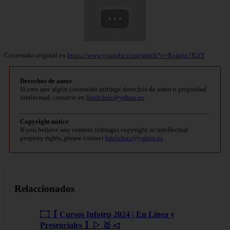
Contenido original en
https://www.youtube.com/watch?v=Xvqajp7IUfY
Derechos de autor
Si cree que algún contenido infringe derechos de autor o propiedad
intelectual, contacte en
bitelchux@yahoo.es
.
Copyright notice
If you believe any content infringes copyright or intellectual
property rights, please contact
bitelchux@yahoo.es
.
Relaccionados
۝【 Cursos Infotep 2024 | En Linea y
Presenciales 】▷ 🥇 ◁