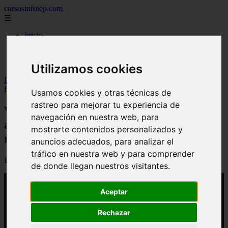
cursosinfotep.com
☰
Inicio
carreras tecnicas
diplomados
universidades de republica dominicana
Utilizamos cookies
Inicio
>
yt-infotep
>
Video Infotep: Conocimiento que se adquiere
fuera del aula debe ser reconocido igual que tradicional
Usamos cookies y otras técnicas de
rastreo para mejorar tu experiencia de
Video Infotep: Conocimiento que se
navegación en nuestra web, para
adquiere fuera del aula debe ser
mostrarte contenidos personalizados y
reconocido igual que tradicional
anuncios adecuados, para analizar el
tráfico en nuestra web y para comprender
📅 06/04/2026
de donde llegan nuestros visitantes.
Aceptar
Rechazar