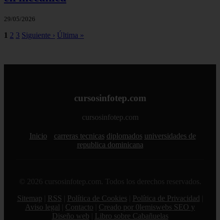
29/05/2026
1
2
3
Siguiente ›
Última »
cursosinfotep.com
cursosinfotep.com
Inicio
carreras tecnicas
diplomados
universidades de
republica dominicana
© 2026 cursosinfotep.com. Todos los derechos reservados.
Sitemap
|
RSS
|
Política de Cookies
|
Política de Privacidad
|
Aviso legal
|
Contacto
|
Creado por 0lemiswebs SEO y
Diseño web
|
Libro sobre Cabañuelas