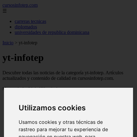
cursosinfotep.com
☰
carreras tecnicas
diplomados
universidades de republica dominicana
Inicio
>
yt-infotep
yt-infotep
Descubre todas las noticias de la categoría yt-infotep. Artículos
actualizados y contenido de calidad en cursosinfotep.com.
Mostrando 1 - 24 de 150 artículos
Utilizamos cookies
Usamos cookies y otras técnicas de
rastreo para mejorar tu experiencia de
❮
❯
navegación en nuestra web, para