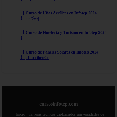
【 Curso de Uñas Acrílicas en Infotep 2024
】|»»🥇««|
【 Curso de Hotelería y Turismo en Infotep 2024
】
【 Curso de Paneles Solares en Infotep 2024
】|»Inscríbete!«|
cursosinfotep.com
Inicio
carreras tecnicas
diplomados
universidades de