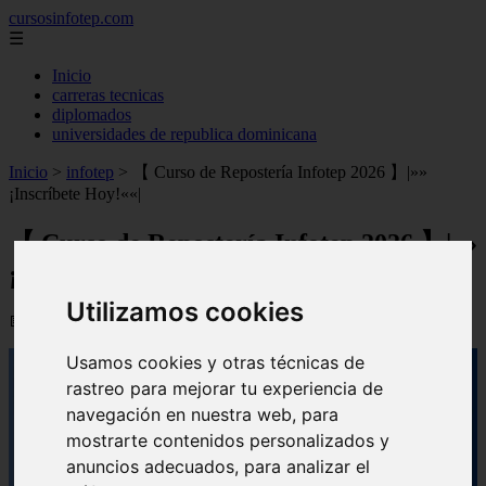
cursosinfotep.com
☰
Inicio
carreras tecnicas
diplomados
universidades de republica dominicana
Inicio
>
infotep
>
【 Curso de Repostería Infotep 2026 】|»»
¡Inscríbete Hoy!««|
【 Curso de Repostería Infotep 2026 】|»»
¡Inscríbete Hoy!««|
Utilizamos cookies
📅 10/09/2025
Usamos cookies y otras técnicas de
rastreo para mejorar tu experiencia de
navegación en nuestra web, para
mostrarte contenidos personalizados y
anuncios adecuados, para analizar el