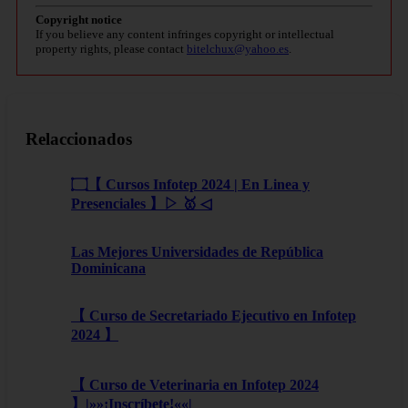
Copyright notice
If you believe any content infringes copyright or intellectual
property rights, please contact
bitelchux@yahoo.es
.
Relaccionados
۝【 Cursos Infotep 2024 | En Linea y
Presenciales 】▷ 🥇 ◁
Las Mejores Universidades de República
Dominicana
【 Curso de Secretariado Ejecutivo en Infotep
2024 】
【 Curso de Veterinaria en Infotep 2024
】|»»¡Inscríbete!««|