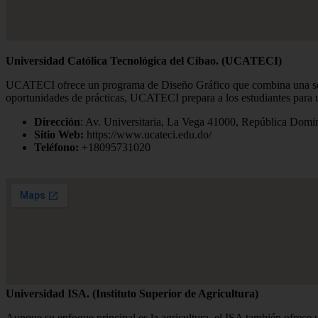
Universidad Católica Tecnológica del Cibao. (UCATECI)
UCATECI ofrece un programa de Diseño Gráfico que combina una sólid
oportunidades de prácticas, UCATECI prepara a los estudiantes para u
Dirección
: Av. Universitaria, La Vega 41000, República Domi
Sitio Web:
https://www.ucateci.edu.do/
Teléfono:
+18095731020
Universidad ISA. (Instituto Superior de Agricultura)
Aunque su enfoque principal es la agricultura, el ISA también ofrece u