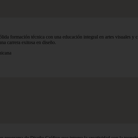
a formación técnica con una educación integral en artes visuales y c
na carrera exitosa en diseño.
nicana
n programa de Diseño Gráfico que integra la creatividad con la tecnologí