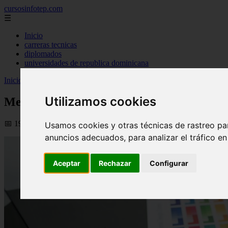
cursosinfotep.com
☰
Inicio
carreras tecnicas
diplomados
universidades de republica dominicana
Inicio
>
infotep
>
Mejores Universidades para estudiar Diseño Gráfi
Utilizamos cookies
Mejores Universidades para estudiar Dise
📅 19/11/2025
Usamos cookies y otras técnicas de rastreo pa
anuncios adecuados, para analizar el tráfico e
Aceptar
Rechazar
Configurar