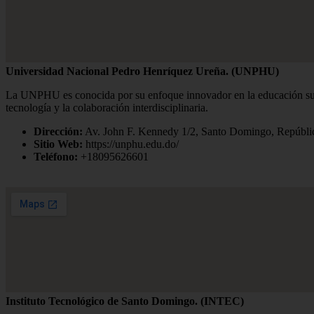
Universidad Nacional Pedro Henríquez Ureña. (UNPHU)
La UNPHU es conocida por su enfoque innovador en la educación super
tecnología y la colaboración interdisciplinaria.
Dirección:
Av. John F. Kennedy 1/2, Santo Domingo, Repúbl
Sitio Web:
https://unphu.edu.do/
Teléfono:
+18095626601
Instituto Tecnológico de Santo Domingo. (INTEC)