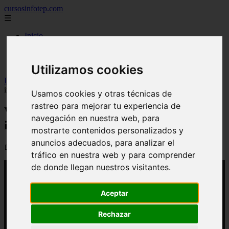
cursosinfotep.com
☰
Inicio
carreras tecnicas
diplomados
universidades de republica dominicana
Utilizamos cookies
Inicio
>
yt-infotep
>
Video Infotep fortalece capacitación para
impulsar desarrollo turístico en Samaná
Usamos cookies y otras técnicas de
rastreo para mejorar tu experiencia de
Video Infotep fortalece capacitación para
navegación en nuestra web, para
impulsar desarrollo turístico en Samaná
mostrarte contenidos personalizados y
anuncios adecuados, para analizar el
📅 03/04/2026
tráfico en nuestra web y para comprender
de donde llegan nuestros visitantes.
Aceptar
Rechazar