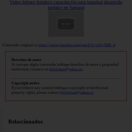
Video Infotep fortalece capacitación para impulsar desarrollo
turístico en Samaná
Contenido original en
https://www.youtube.com/watch?v=cArj-5IIX_4
Derechos de autor
Si cree que algún contenido infringe derechos de autor o propiedad
intelectual, contacte en
bitelchux@yahoo.es
.
Copyright notice
If you believe any content infringes copyright or intellectual
property rights, please contact
bitelchux@yahoo.es
.
Relaccionados