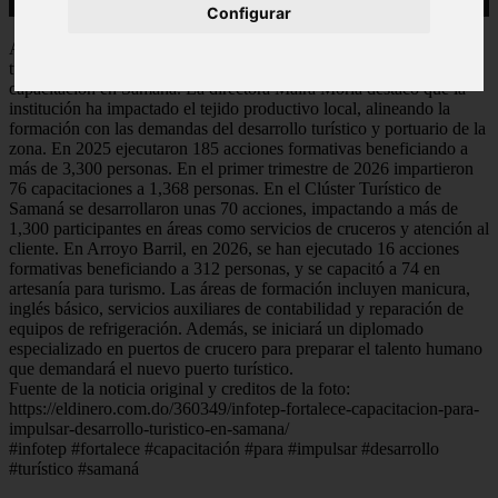
Configurar
Arroyo Barril se consolida como eje estratégico del desarrollo
turístico. El Infotep presentó los avances de su programa de
capacitación en Samaná. La directora Maira Morla destacó que la
institución ha impactado el tejido productivo local, alineando la
formación con las demandas del desarrollo turístico y portuario de la
zona. En 2025 ejecutaron 185 acciones formativas beneficiando a
más de 3,300 personas. En el primer trimestre de 2026 impartieron
76 capacitaciones a 1,368 personas. En el Clúster Turístico de
Samaná se desarrollaron unas 70 acciones, impactando a más de
1,300 participantes en áreas como servicios de cruceros y atención al
cliente. En Arroyo Barril, en 2026, se han ejecutado 16 acciones
formativas beneficiando a 312 personas, y se capacitó a 74 en
artesanía para turismo. Las áreas de formación incluyen manicura,
inglés básico, servicios auxiliares de contabilidad y reparación de
equipos de refrigeración. Además, se iniciará un diplomado
especializado en puertos de crucero para preparar el talento humano
que demandará el nuevo puerto turístico.
Fuente de la noticia original y creditos de la foto:
https://eldinero.com.do/360349/infotep-fortalece-capacitacion-para-
impulsar-desarrollo-turistico-en-samana/
#infotep #fortalece #capacitación #para #impulsar #desarrollo
#turístico #samaná