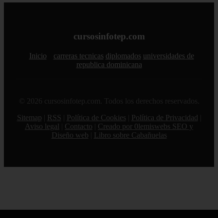
cursosinfotep.com
Inicio
carreras tecnicas
diplomados
universidades de
republica dominicana
© 2026 cursosinfotep.com. Todos los derechos reservados.
Sitemap
|
RSS
|
Política de Cookies
|
Política de Privacidad
|
Aviso legal
|
Contacto
|
Creado por 0lemiswebs SEO y
Diseño web
|
Libro sobre Cabañuelas