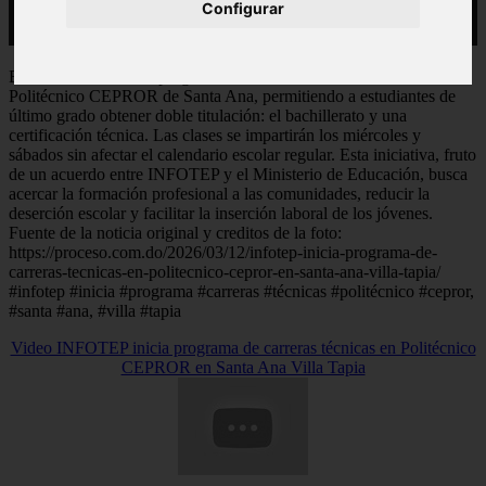
Configurar
El INFOTEP iniciará programas de carreras técnicas en el
Politécnico CEPROR de Santa Ana, permitiendo a estudiantes de
último grado obtener doble titulación: el bachillerato y una
certificación técnica. Las clases se impartirán los miércoles y
sábados sin afectar el calendario escolar regular. Esta iniciativa, fruto
de un acuerdo entre INFOTEP y el Ministerio de Educación, busca
acercar la formación profesional a las comunidades, reducir la
deserción escolar y facilitar la inserción laboral de los jóvenes.
Fuente de la noticia original y creditos de la foto:
https://proceso.com.do/2026/03/12/infotep-inicia-programa-de-
carreras-tecnicas-en-politecnico-cepror-en-santa-ana-villa-tapia/
#infotep #inicia #programa #carreras #técnicas #politécnico #cepror,
#santa #ana, #villa #tapia
Video INFOTEP inicia programa de carreras técnicas en Politécnico
CEPROR en Santa Ana Villa Tapia