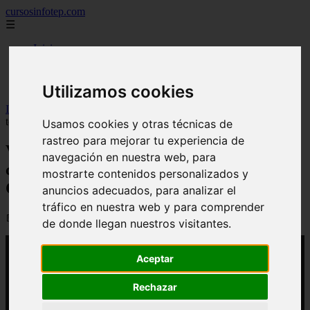
cursosinfotep.com
☰
Inicio
carreras tecnicas
diplomados
universidades de republica dominicana
Utilizamos cookies
Inicio
>
yt-infotep
>
Video INFOTEP inicia programa de carreras
técnicas en Politécnico CEPROR en Santa Ana Villa Tapia
Usamos cookies y otras técnicas de
rastreo para mejorar tu experiencia de
Video INFOTEP inicia programa de
navegación en nuestra web, para
carreras técnicas en Politécnico
mostrarte contenidos personalizados y
CEPROR en Santa Ana Villa Tapia
anuncios adecuados, para analizar el
tráfico en nuestra web y para comprender
📅 15/03/2026
de donde llegan nuestros visitantes.
Aceptar
Rechazar