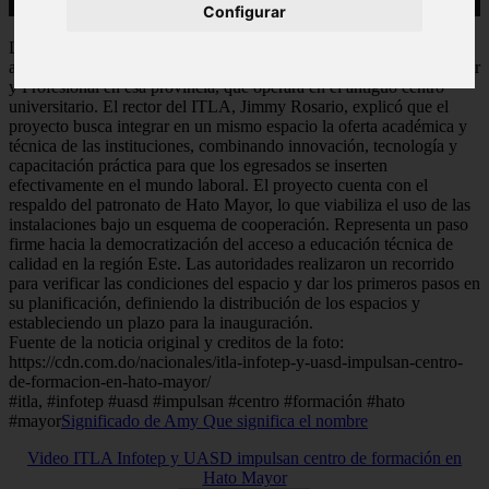
Configurar
Los institutos ITLA e INFOTEP, junto a la UASD de Hato Mayor,
avanzan en la creación de un Centro de Formación Técnica Superior
y Profesional en esa provincia, que operará en el antiguo centro
universitario. El rector del ITLA, Jimmy Rosario, explicó que el
proyecto busca integrar en un mismo espacio la oferta académica y
técnica de las instituciones, combinando innovación, tecnología y
capacitación práctica para que los egresados se inserten
efectivamente en el mundo laboral. El proyecto cuenta con el
respaldo del patronato de Hato Mayor, lo que viabiliza el uso de las
instalaciones bajo un esquema de cooperación. Representa un paso
firme hacia la democratización del acceso a educación técnica de
calidad en la región Este. Las autoridades realizaron un recorrido
para verificar las condiciones del espacio y dar los primeros pasos en
su planificación, definiendo la distribución de los espacios y
estableciendo un plazo para la inauguración.
Fuente de la noticia original y creditos de la foto:
https://cdn.com.do/nacionales/itla-infotep-y-uasd-impulsan-centro-
de-formacion-en-hato-mayor/
#itla, #infotep #uasd #impulsan #centro #formación #hato
#mayor
Significado de Amy Que significa el nombre
Video ITLA Infotep y UASD impulsan centro de formación en
Hato Mayor