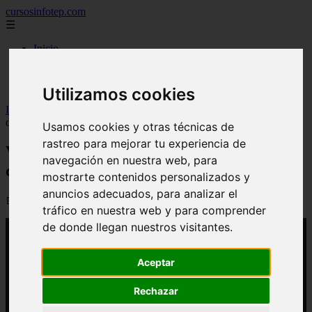
cursosinfotep.com
☰
Inicio
carreras tecnicas
diplomados
universidades de republica dominicana
Utilizamos cookies
Inicio
>
yt-infotep
>
Video ITLA Infotep y UASD impulsan centro
de formación en Hato Mayor
Usamos cookies y otras técnicas de
rastreo para mejorar tu experiencia de
Video ITLA Infotep y UASD impulsan
navegación en nuestra web, para
centro de formación en Hato Mayor
mostrarte contenidos personalizados y
anuncios adecuados, para analizar el
📅 21/03/2026
tráfico en nuestra web y para comprender
de donde llegan nuestros visitantes.
Aceptar
Rechazar