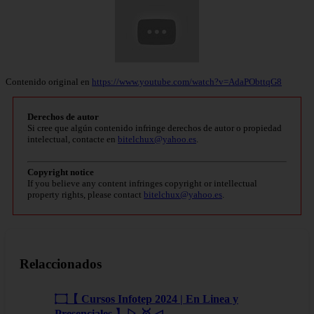
Contenido original en
https://www.youtube.com/watch?v=AdaPObttqG8
Derechos de autor
Si cree que algún contenido infringe derechos de autor o propiedad
intelectual, contacte en
bitelchux@yahoo.es
.
Copyright notice
If you believe any content infringes copyright or intellectual
property rights, please contact
bitelchux@yahoo.es
.
Relaccionados
۝【 Cursos Infotep 2024 | En Linea y
Presenciales 】▷ 🥇 ◁