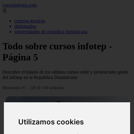
cursosinfotep.com
☰
carreras tecnicas
diplomados
universidades de republica dominicana
Todo sobre cursos infotep -
Página 5
Descubre el listado de los ultimos cursos onlie y presenciales gratis
del infotep en la Republica Dominicana
Mostrando 97 - 120 de 149 artículos
Utilizamos cookies
❮
❯