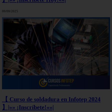
09/09/2025
【 Curso de soldadura en Infotep 2024
】|»» ¡Inscríbete!««|