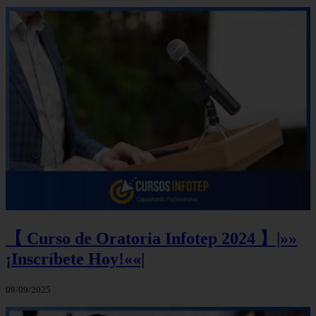
【 Curso de Oratoria Infotep 2024 】|»»
¡Inscríbete Hoy!««|
09/09/2025