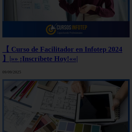
【 Curso de Facilitador en Infotep 2024
】|»» ¡Inscríbete Hoy!««|
09/09/2025