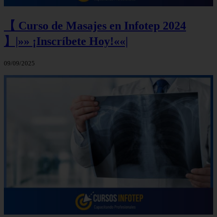
【 Curso de Masajes en Infotep 2024
】|»» ¡Inscríbete Hoy!««|
09/09/2025