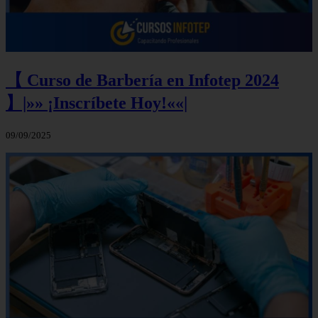
【 Curso de Barbería en Infotep 2024
】|»» ¡Inscríbete Hoy!««|
09/09/2025