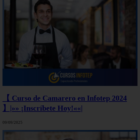
【 Curso de Camarero en Infotep 2024
】|»» ¡Inscríbete Hoy!««|
09/09/2025