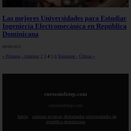
Las mejores Universidades para Estudiar
Ingeniería Electromecánica en República
Dominicana
09/09/2025
« Primera
‹ Anterior
2
3
4
5
6
Siguiente ›
Última »
cursosinfotep.com
cursosinfotep.com
Inicio
carreras tecnicas
diplomados
universidades de
republica dominicana