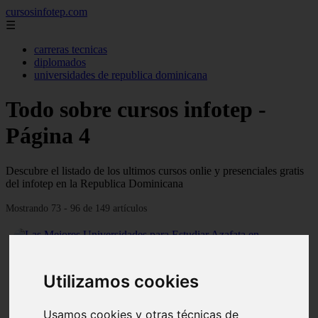
cursosinfotep.com
☰
carreras tecnicas
diplomados
universidades de republica dominicana
Todo sobre cursos infotep -
Página 4
Descubre el listado de los ultimos cursos onlie y presenciales gratis
del infotep en la Republica Dominicana
Mostrando 73 - 96 de 149 artículos
Utilizamos cookies
Usamos cookies y otras técnicas de
❮
❯