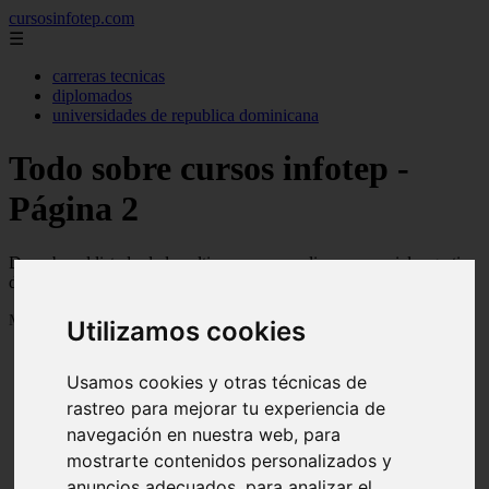
cursosinfotep.com
☰
carreras tecnicas
diplomados
universidades de republica dominicana
Todo sobre cursos infotep -
Página 2
Descubre el listado de los ultimos cursos onlie y presenciales gratis
del infotep en la Republica Dominicana
Mostrando 25 - 48 de 149 artículos
Utilizamos cookies
Usamos cookies y otras técnicas de
rastreo para mejorar tu experiencia de
navegación en nuestra web, para
mostrarte contenidos personalizados y
❮
❯
anuncios adecuados, para analizar el