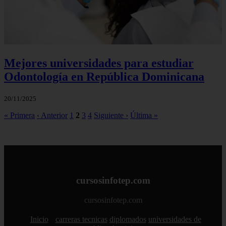
Mejores universidades para estudiar
Odontología en República Dominicana
20/11/2025
« Primera
‹ Anterior
1
2
3
4
Siguiente ›
Última »
cursosinfotep.com
cursosinfotep.com
Inicio
carreras tecnicas
diplomados
universidades de