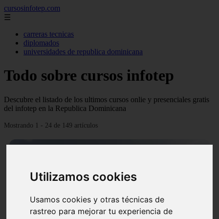
cursosinfotep.com
☰
carreras tecnicas
diplomados
universidades de republica dominicana
Todo sobre cursos infotep
Descubre el listado de los ultimos cursos onlie y presenciales gratis
del infotep en la Republica Dominicana
Mostrando 1 - 24 de 149 artículos
Utilizamos cookies
Usamos cookies y otras técnicas de
❮
❯
rastreo para mejorar tu experiencia de