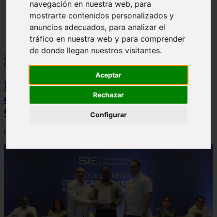
navegación en nuestra web, para
mostrarte contenidos personalizados y
Las Mejores Universidades para Estudiar Azafata en
anuncios adecuados, para analizar el
República Dominicana
tráfico en nuestra web y para comprender
de donde llegan nuestros visitantes.
Aceptar
Estudiantes de INTECOMPU completan
Rechazar
con éxito el curso de Caja Bancaria y
Comercial impulsado por INFOTEP
Configurar
05/08/2026