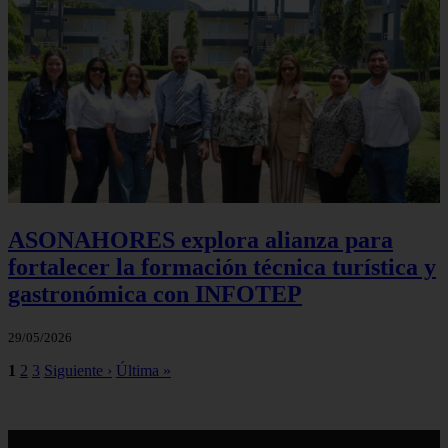
ASONAHORES explora alianza para
fortalecer la formación técnica turística y
gastronómica con INFOTEP
29/05/2026
1
2
3
Siguiente ›
Última »