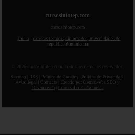
cursosinfotep.com
cursosinfotep.com
Inicio
carreras tecnicas
diplomados
universidades de
republica dominicana
© 2026 cursosinfotep.com. Todos los derechos reservados.
Sitemap
|
RSS
|
Política de Cookies
|
Política de Privacidad
|
Aviso legal
|
Contacto
|
Creado por 0lemiswebs SEO y
Diseño web
|
Libro sobre Cabañuelas