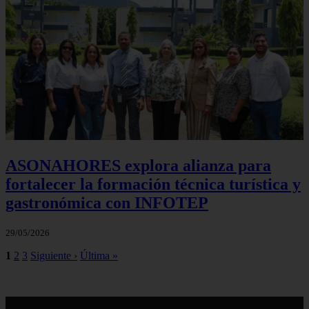
ASONAHORES explora alianza para
fortalecer la formación técnica turística y
gastronómica con INFOTEP
29/05/2026
1
2
3
Siguiente ›
Última »