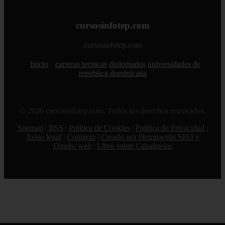
cursosinfotep.com
cursosinfotep.com
Inicio
carreras tecnicas
diplomados
universidades de
republica dominicana
© 2026 cursosinfotep.com. Todos los derechos reservados.
Sitemap
|
RSS
|
Política de Cookies
|
Política de Privacidad
|
Aviso legal
|
Contacto
|
Creado por 0lemiswebs SEO y
Diseño web
|
Libro sobre Cabañuelas