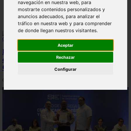
navegación en nuestra web, para
mostrarte contenidos personalizados y
Las Mejores Universidades para Estudiar Azafata en
anuncios adecuados, para analizar el
República Dominicana
tráfico en nuestra web y para comprender
de donde llegan nuestros visitantes.
Aceptar
Estudiantes de INTECOMPU completan
Rechazar
con éxito el curso de Caja Bancaria y
Comercial impulsado por INFOTEP
Configurar
05/08/2026