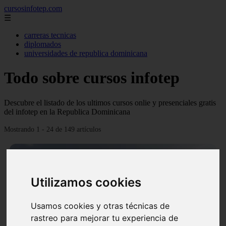
cursosinfotep.com
☰
carreras tecnicas
diplomados
universidades de republica dominicana
Todo sobre cursos infotep
Descubre el listado de los ultimos cursos onlie y presenciales gratis
del infotep en la Republica Dominicana
Mostrando 1 - 24 de 149 artículos
Utilizamos cookies
Usamos cookies y otras técnicas de
❮
❯
rastreo para mejorar tu experiencia de