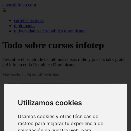
cursosinfotep.com
☰
carreras tecnicas
diplomados
universidades de republica dominicana
Todo sobre cursos infotep
Descubre el listado de los ultimos cursos onlie y presenciales gratis
del infotep en la Republica Dominicana
Mostrando 1 - 24 de 149 artículos
Utilizamos cookies
Usamos cookies y otras técnicas de
❮
❯
rastreo para mejorar tu experiencia de
navegación en nuestra web, para