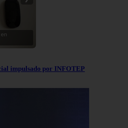
 Dominicana
rcial impulsado por INFOTEP