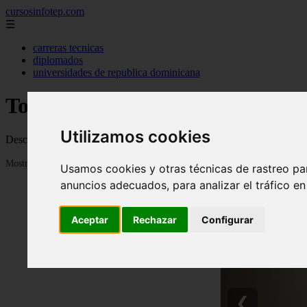
cursosinfotep.com
☰
carreras tecnicas
diplomados
universidades de republica dominicana
Todo sobre cursos infotep
Utilizamos cookies
Descubre el listado de los ultimos cursos onlie y presenciales gratis 
Mostrando 1 - 24 de 149 artículos
Usamos cookies y otras técnicas de rastreo pa
anuncios adecuados, para analizar el tráfico e
Aceptar
Rechazar
Configurar
❮